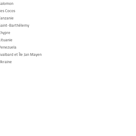
Salomon
les Cocos
Tanzanie
Saint-Barthélemy
Chypre
Lituanie
Venezuela
Svalbard et Île Jan Mayen
Ukraine