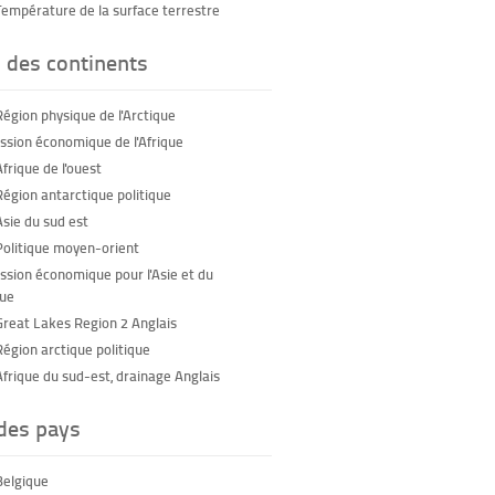
Température de la surface terrestre
 des continents
Région physique de l'Arctique
sion économique de l'Afrique
frique de l'ouest
Région antarctique politique
Asie du sud est
Politique moyen-orient
sion économique pour l'Asie et du
que
Great Lakes Region 2 Anglais
Région arctique politique
Afrique du sud-est, drainage Anglais
 des pays
Belgique