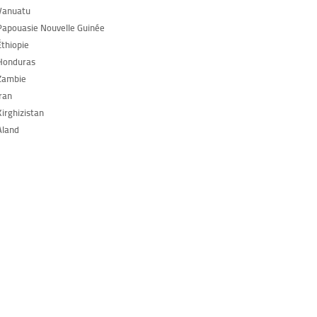
Vanuatu
Papouasie Nouvelle Guinée
Éthiopie
Honduras
Zambie
Iran
Kirghizistan
Aland