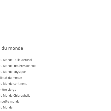
s du monde
du Monde Taille Aerosol
du Monde lumières de nuit
du Monde physique
climat du monde
du Monde continent
phère vierge
du Monde Chlorophylle
 muette monde
du Monde