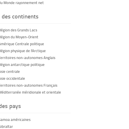
du Monde rayonnement net
 des continents
Région des Grands Lacs
Région du Moyen-Orient
Amérique Centrale politique
Région physique de l'Arctique
Territoires non-autonomes Anglais
Région antarctique politique
Asie centrale
Asie occidentale
Territoires non-autonomes Français
Méditerranée méridionale et orientale
 des pays
Samoa américaines
Gibraltar