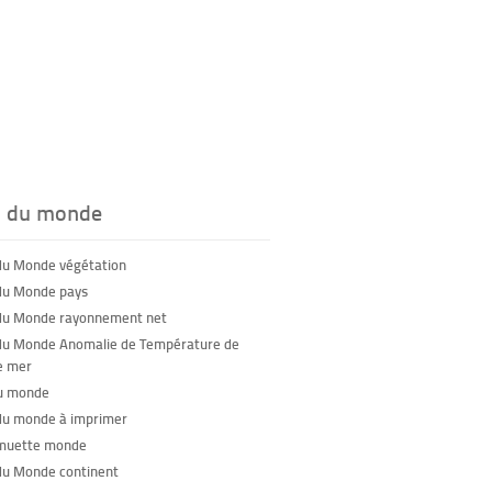
s du monde
du Monde végétation
du Monde pays
du Monde rayonnement net
du Monde Anomalie de Température de
e mer
u monde
du monde à imprimer
 muette monde
du Monde continent