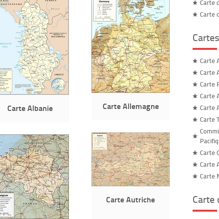
Carte 
Carte 
Cartes
Carte 
Carte 
Carte 
Carte A
Carte Allemagne
Carte Albanie
Carte A
Carte 
Commis
Pacifi
Carte 
Carte A
Carte 
Carte
Carte Autriche