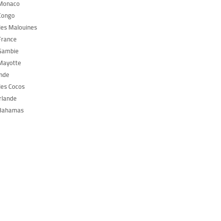
 Monaco
Congo
Îles Malouines
France
Gambie
Mayotte
Inde
les Cocos
Irlande
 Bahamas