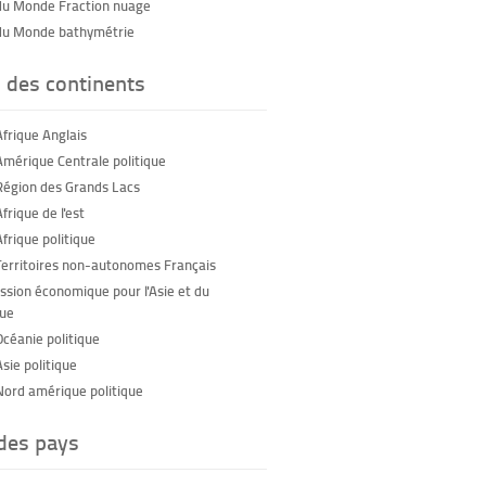
du Monde Fraction nuage
du Monde bathymétrie
 des continents
Afrique Anglais
Amérique Centrale politique
Région des Grands Lacs
frique de l'est
frique politique
Territoires non-autonomes Français
sion économique pour l'Asie et du
que
Océanie politique
sie politique
Nord amérique politique
 des pays