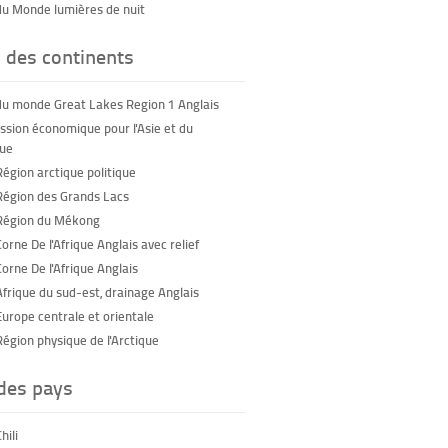
du Monde lumières de nuit
 des continents
du monde Great Lakes Region 1 Anglais
sion économique pour l'Asie et du
que
Région arctique politique
Région des Grands Lacs
Région du Mékong
orne De l'Afrique Anglais avec relief
orne De l'Afrique Anglais
Afrique du sud-est, drainage Anglais
Europe centrale et orientale
Région physique de l'Arctique
 des pays
hili