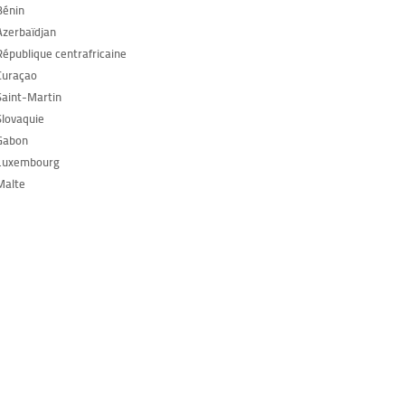
Bénin
Azerbaïdjan
République centrafricaine
Curaçao
Saint-Martin
Slovaquie
Gabon
 Luxembourg
Malte