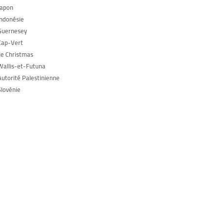
Japon
Indonésie
Guernesey
Cap-Vert
Île Christmas
Wallis-et-Futuna
Autorité Palestinienne
Slovénie