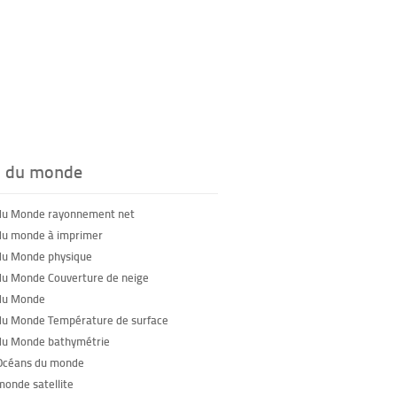
s du monde
du Monde rayonnement net
du monde à imprimer
du Monde physique
du Monde Couverture de neige
du Monde
du Monde Température de surface
du Monde bathymétrie
Océans du monde
monde satellite