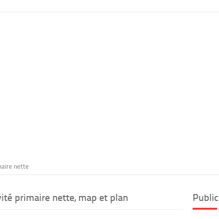
maire nette
té primaire nette, map et plan
Public