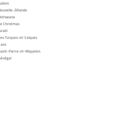
Gabon
Nouvelle-Zélande
Botswana
Île Christmas
sraël
Îles Turques-et-Caïques
Laos
Saint-Pierre-et-Miquelon
Sénégal