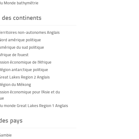
du Monde bathymétrie
 des continents
Territoires non-autonomes Anglais
Nord amérique politique
Amérique du sud politique
frique de l'ouest
sion économique de l'Afrique
Région antarctique politique
Great Lakes Region 2 Anglais
Région du Mékong
sion économique pour l'Asie et du
que
du monde Great Lakes Region 1 Anglais
 des pays
Gambie