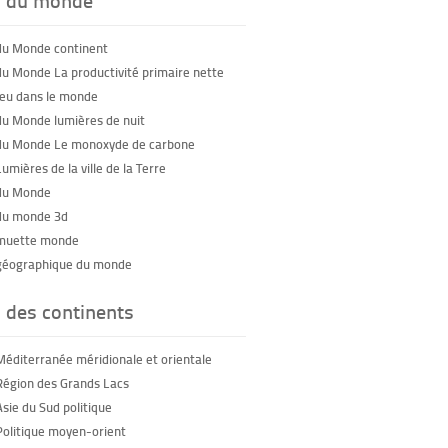
du Monde continent
du Monde La productivité primaire nette
feu dans le monde
du Monde lumières de nuit
du Monde Le monoxyde de carbone
umières de la ville de la Terre
du Monde
du monde 3d
 muette monde
géographique du monde
 des continents
Méditerranée méridionale et orientale
Région des Grands Lacs
Asie du Sud politique
Politique moyen-orient