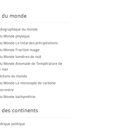
s du monde
géographique du monde
du Monde physique
du Monde Le total des précipitations
du Monde Fraction nuage
du Monde lumières de nuit
du Monde Anomalie de Température de
e mer
Océans du monde
du Monde Le monoxyde de carbone
terrestre
du Monde bathymétrie
 des continents
frique politique