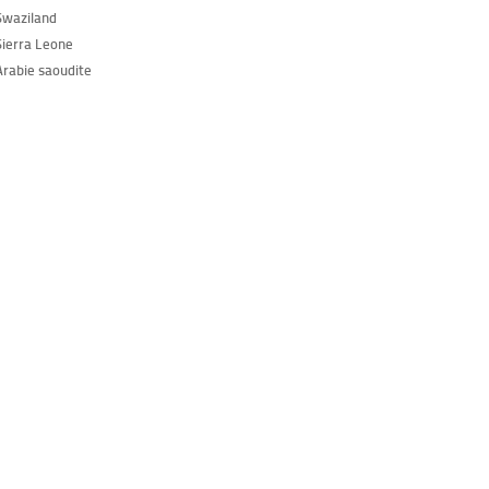
Swaziland
Sierra Leone
Arabie saoudite