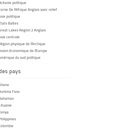
Océanie politique
orne De l'Afrique Anglais avec relief
sie politique
États Baltes
Great Lakes Region 2 Anglais
Asie centrale
Région physique de l'Arctique
sion économique de l'Europe
Amérique du sud politique
 des pays
Ghana
Burkina Faso
 Bahamas
Lituanie
Kenya
Philippines
Colombie