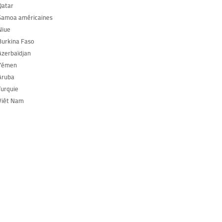
Qatar
Samoa américaines
Niue
Burkina Faso
Azerbaïdjan
 Yémen
Aruba
Turquie
Viêt Nam