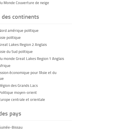
du Monde Couverture de neige
 des continents
Nord amérique politique
sie politique
Great Lakes Region 2 Anglais
Asie du Sud politique
du monde Great Lakes Region 1 Anglais
Afrique
sion économique pour l'Asie et du
que
Région des Grands Lacs
Politique moyen-orient
Europe centrale et orientale
 des pays
Guinée-Bissau