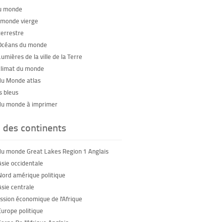
u monde
monde vierge
terrestre
Océans du monde
umières de la ville de la Terre
climat du monde
du Monde atlas
 bleus
du monde à imprimer
 des continents
du monde Great Lakes Region 1 Anglais
Asie occidentale
Nord amérique politique
Asie centrale
sion économique de l'Afrique
Europe politique