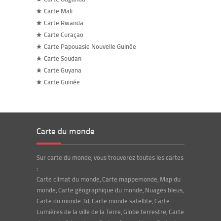
Carte Mali
Carte Rwanda
Carte Curaçao
Carte Papouasie Nouvelle Guinée
Carte Soudan
Carte Guyana
Carte Guinée
Carte du monde
Sur carte du monde, vous trouverez toutes les cartes
:
Carte climat du monde, Carte mappemonde, Map du
monde, Carte géographique du monde, Nuages bleus,
Carte du monde 3d, Carte monde satellite, Carte
Lumières de la ville de la Terre, Globe terrestre, Carte