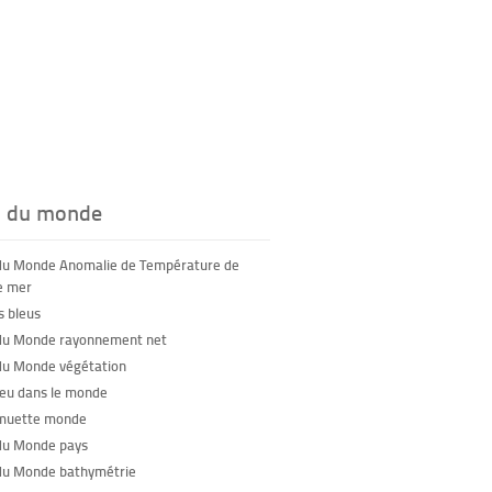
s du monde
du Monde Anomalie de Température de
e mer
 bleus
du Monde rayonnement net
du Monde végétation
feu dans le monde
 muette monde
du Monde pays
du Monde bathymétrie