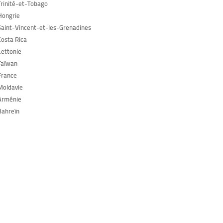
Trinité-et-Tobago
Hongrie
Saint-Vincent-et-les-Grenadines
Costa Rica
Lettonie
Taïwan
France
Moldavie
Arménie
Bahreïn