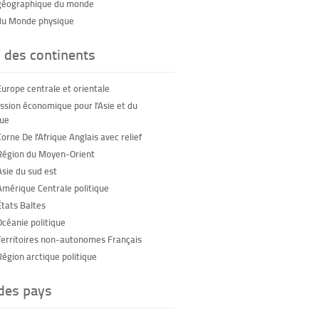
géographique du monde
du Monde physique
 des continents
Europe centrale et orientale
sion économique pour l'Asie et du
que
orne De l'Afrique Anglais avec relief
Région du Moyen-Orient
Asie du sud est
Amérique Centrale politique
États Baltes
Océanie politique
Territoires non-autonomes Français
Région arctique politique
 des pays