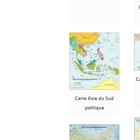
C
Carte Asie du Sud
politique