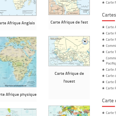
Carte 
Cartes
Carte Afrique de l'est
arte Afrique Anglais
Carte 
Carte 
Carte 
Commis
Carte 
Commis
Pacifi
Carte A
Carte Afrique de
Carte 
l'ouest
Carte 
Carte 
rte Afrique physique
Carte
Carte 