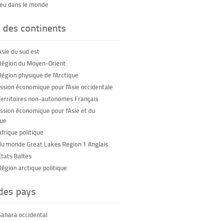
feu dans le monde
 des continents
Asie du sud est
Région du Moyen-Orient
Région physique de l'Arctique
sion économique pour l'Asie occidentale
Territoires non-autonomes Français
sion économique pour l'Asie et du
que
frique politique
du monde Great Lakes Region 1 Anglais
États Baltes
Région arctique politique
 des pays
Sahara occidental