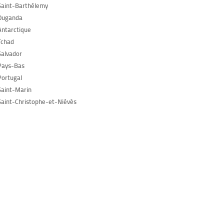
Saint-Barthélemy
Ouganda
Antarctique
Tchad
Salvador
Pays-Bas
Portugal
Saint-Marin
Saint-Christophe-et-Niévès