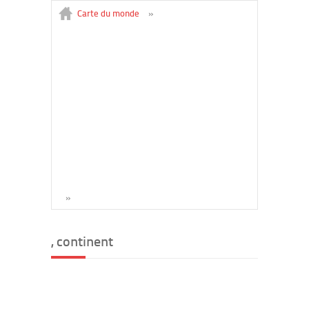
Carte du monde
»
»
, continent