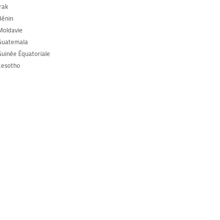
Irak
Bénin
Moldavie
Guatemala
Guinée Équatoriale
Lesotho