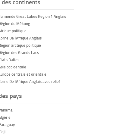
 des continents
du monde Great Lakes Region 1 Anglais
Région du Mékong
frique politique
orne De l'Afrique Anglais
Région arctique politique
Région des Grands Lacs
États Baltes
Asie occidentale
Europe centrale et orientale
orne De l'Afrique Anglais avec relief
 des pays
 Panama
Algérie
Paraguay
idji