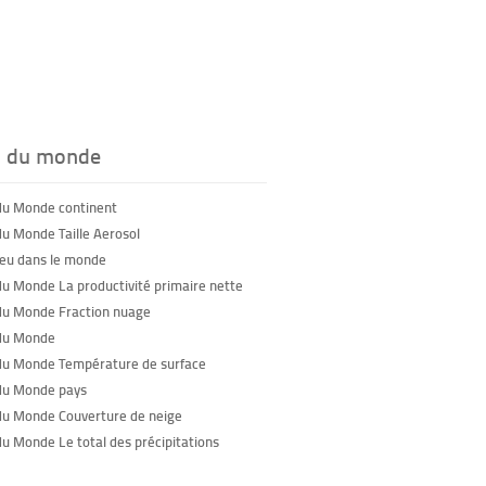
s du monde
du Monde continent
du Monde Taille Aerosol
feu dans le monde
du Monde La productivité primaire nette
du Monde Fraction nuage
du Monde
du Monde Température de surface
du Monde pays
du Monde Couverture de neige
du Monde Le total des précipitations